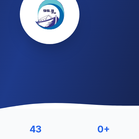
43
0+