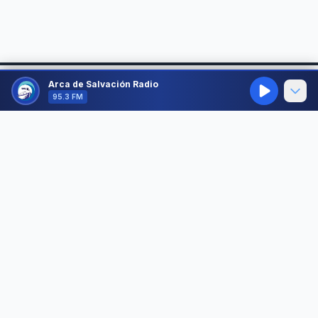
Arca de Salvación Radio
95.3 FM
Arca de Salvación Radio
95.3 FM - La Emisora de Puerto Plata
Somos una emisora cristiana comprometida con llevar el
mensaje de esperanza y salvación a Puerto Plata y al mundo
entero a través de las ondas radiales.
Suscríbete a nuestro boletín
Recibe devocionales diarios y noticias de la radio