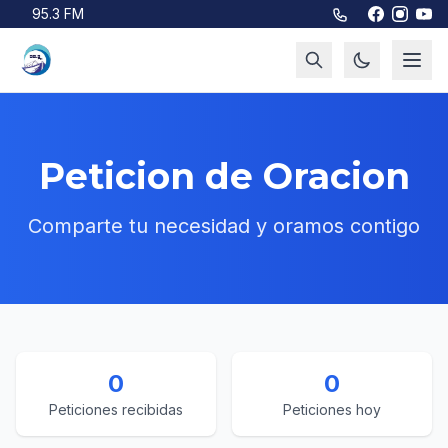
Saltar al contenido principal
95.3 FM
Peticion de Oracion
Comparte tu necesidad y oramos contigo
0
0
Peticiones recibidas
Peticiones hoy